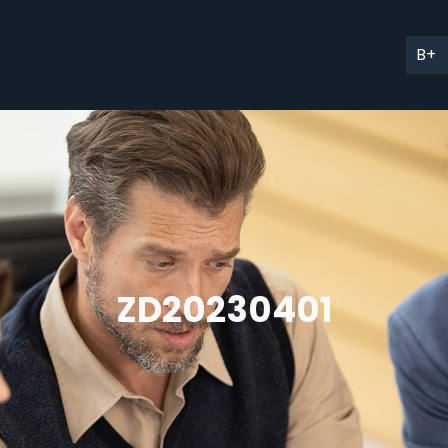
B+
ZD20230401