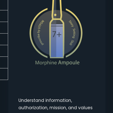
1
1
1
1
1
1
1
Understand information,
authorization, mission, and values