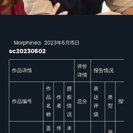
Morphine
2023年6月15日
sc20230602
评价
作品详情
报告情况
详情
作
授
表
品
作
权
达
类
作品编号
总分
报告
名
者
情
评
型
称
况
级
盖
传
未
评