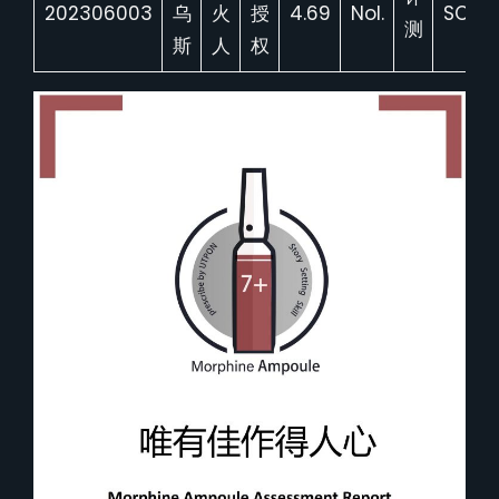
202306003
乌
火
授
4.69
Nol.
SC20
测
斯
人
权