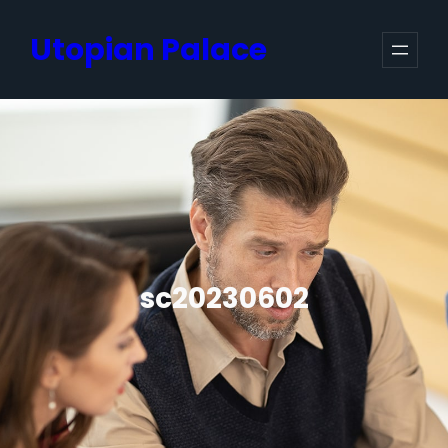
跳
Utopian Palace
至
内
容
sc20230602